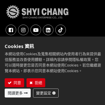
與我們聯繫
Cookies 資訊
42942 台中市神岡區東洲路137-12號
本網站使用Cookies及蒐集相關網站內使用者行為來提供最
佳服務並改善使用體驗。詳細內容請參閱隱私權政策。您
43768 台中市大甲區工十路5號
可以隨時變更您是否同意本網站使用Cookies。若您繼續瀏
service@shyichang.com.tw​
覽本網站，即表示您同意本網站使用Cookies。
+886-4-2522-5873
+886-4-2528-9439
同意
拒絕
閱讀更多
變更設定
產業應用
關於我們
解決方案
部落格