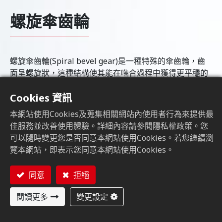
螺旋傘齒輪
螺旋傘齒輪(Spiral bevel gear)是一種特殊的傘齒輪，齒
面呈螺旋狀，這種結構使其能在嚙合過程中獲得更平穩的
傳動，通常用於實現兩個非平行或相交的軸之間的動力傳
Cookies 資訊
遞。
本網站使用Cookies及蒐集相關網站內使用者行為來提供最
佳服務並改善使用體驗。詳細內容請參閱隱私權政策。您
可以隨時變更您是否同意本網站使用Cookies。若您繼續瀏
螺旋傘齒輪的特色
覽本網站，即表示您同意本網站使用Cookies。
螺旋傘齒輪的運作依賴於其螺旋齒形設計，這讓嚙合時的
同意
拒絕
接觸更為平滑，減少了摩擦和磨損。當一個傘齒輪以斜面
的方式啟動時，其螺旋齒形會使得相連的齒輪逐漸接觸，
閱讀更多
變更設定
實現平穩的動力轉換。